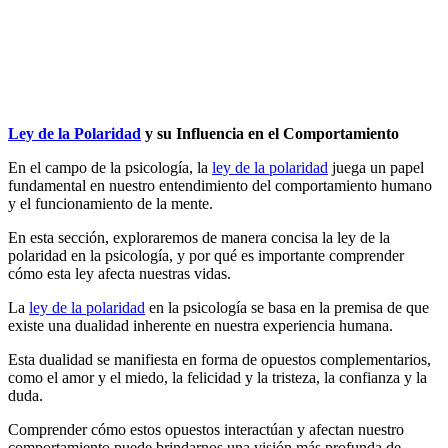
por
Antonio
Orttega
Masot
1
comentario
Ley de la Polaridad
y su Influencia en el Comportamiento
En el campo de la psicología, la
ley de la polaridad
juega un papel
fundamental en nuestro entendimiento del comportamiento humano
y el funcionamiento de la mente.
En esta sección, exploraremos de manera concisa la ley de la
polaridad en la psicología, y por qué es importante comprender
cómo esta ley afecta nuestras vidas.
La
ley de la polaridad
en la psicología se basa en la premisa de que
existe una dualidad inherente en nuestra experiencia humana.
Esta dualidad se manifiesta en forma de opuestos complementarios,
como el amor y el miedo, la felicidad y la tristeza, la confianza y la
duda.
Comprender cómo estos opuestos interactúan y afectan nuestro
comportamiento puede brindarnos una visión más profunda de