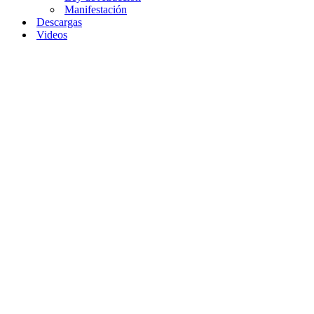
Manifestación
Descargas
Videos
Home
»
La Ley de
la Polaridad y su
Influencia en el
Comportamiento
La Ley
de la
Polaridad
y su
Influencia
en el
Comportamiento