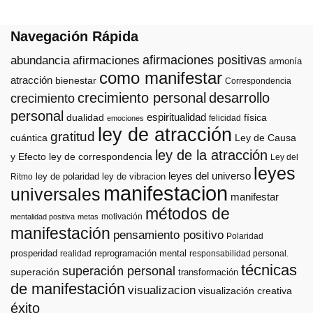
Navegación Rápida
afirmaciones positivas
abundancia
afirmaciones
armonía
como manifestar
atracción
bienestar
Correspondencia
crecimiento personal
desarrollo
crecimiento
personal
espiritualidad
dualidad
física
felicidad
emociones
ley de atracción
gratitud
cuántica
Ley de Causa
ley de la atracción
y Efecto
ley de correspondencia
Ley del
leyes
leyes del universo
ley de polaridad
ley de vibracion
Ritmo
manifestacion
universales
manifestar
métodos de
motivación
mentalidad positiva
metas
manifestación
pensamiento positivo
Polaridad
prosperidad
reprogramación mental
realidad
responsabilidad personal.
técnicas
superación personal
superación
transformación
de manifestación
visualizacion
visualización creativa
éxito