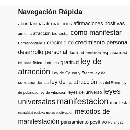
Navegación Rápida
afirmaciones positivas
abundancia
afirmaciones
como manifestar
atracción
armonía
bienestar
crecimiento personal
crecimiento
Correspondencia
desarrollo personal
espiritualidad
dualidad
emociones
ley de
gratitud
física cuántica
felicidad
atracción
Ley de Causa y Efecto
ley de
ley de la atracción
correspondencia
ley
Ley del Ritmo
leyes
leyes del universo
de polaridad
ley de vibracion
manifestacion
universales
manifestar
métodos de
motivación
mentalidad positiva
metas
manifestación
pensamiento positivo
Polaridad