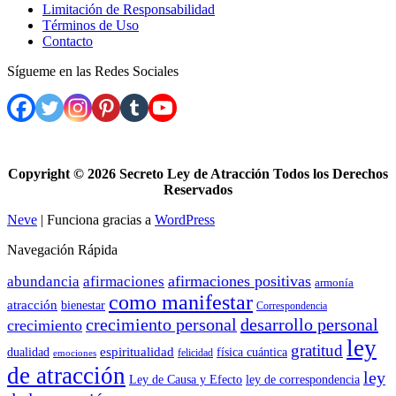
Limitación de Responsabilidad
Términos de Uso
Contacto
Sígueme en las Redes Sociales
Copyright ©
2026 Secreto Ley de Atracción Todos los Derechos
Reservados
Neve
| Funciona gracias a
WordPress
Navegación Rápida
afirmaciones positivas
abundancia
afirmaciones
armonía
como manifestar
atracción
bienestar
Correspondencia
crecimiento personal
desarrollo personal
crecimiento
ley
gratitud
espiritualidad
dualidad
física cuántica
felicidad
emociones
de atracción
ley
Ley de Causa y Efecto
ley de correspondencia