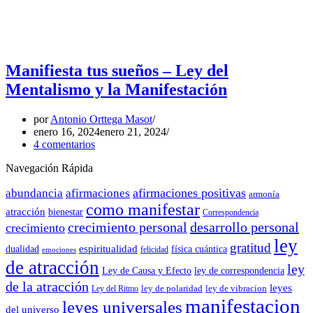
Manifiesta tus sueños – Ley del
Mentalismo y la Manifestación
por
Antonio Orttega Masot
enero 16, 2024
enero 21, 2024
4 comentarios
Navegación Rápida
afirmaciones positivas
abundancia
afirmaciones
armonía
como manifestar
atracción
bienestar
Correspondencia
crecimiento personal
desarrollo personal
crecimiento
ley
gratitud
espiritualidad
dualidad
física cuántica
felicidad
emociones
de atracción
ley
Ley de Causa y Efecto
ley de correspondencia
de la atracción
leyes
ley de polaridad
ley de vibracion
Ley del Ritmo
manifestacion
leyes universales
del universo