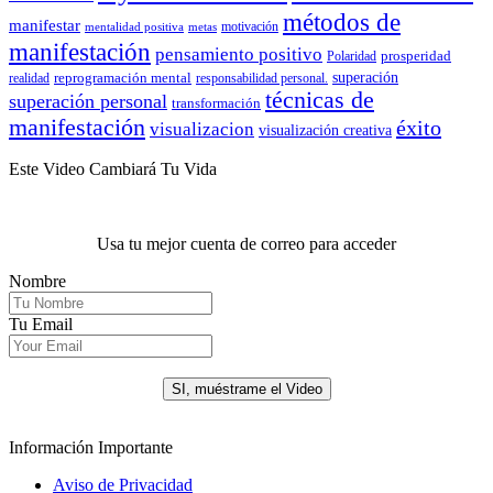
métodos de
manifestar
motivación
mentalidad positiva
metas
manifestación
pensamiento positivo
prosperidad
Polaridad
reprogramación mental
superación
realidad
responsabilidad personal.
técnicas de
superación personal
transformación
manifestación
éxito
visualizacion
visualización creativa
Este Video Cambiará Tu Vida
Usa tu mejor cuenta de correo para acceder
Nombre
Tu Email
.
SI, muéstrame el Video
Información Importante
Aviso de Privacidad