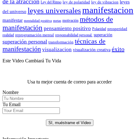
de la atracción
leyes
ley de polaridad
ley de vibracion
Ley del Ritmo
manifestacion
leyes universales
del universo
métodos de
manifestar
motivación
mentalidad positiva
metas
manifestación
pensamiento positivo
prosperidad
Polaridad
reprogramación mental
superación
realidad
responsabilidad personal.
técnicas de
superación personal
transformación
manifestación
éxito
visualizacion
visualización creativa
Este Video Cambiará Tu Vida
Usa tu mejor cuenta de correo para acceder
Nombre
Tu Email
.
SI, muéstrame el Video