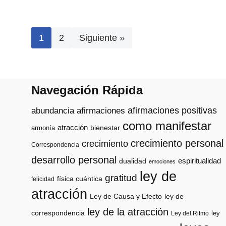
1
2
Siguiente »
Navegación Rápida
afirmaciones positivas
abundancia
afirmaciones
como manifestar
atracción
armonía
bienestar
crecimiento personal
crecimiento
Correspondencia
desarrollo personal
espiritualidad
dualidad
emociones
ley de
gratitud
física cuántica
felicidad
atracción
Ley de Causa y Efecto
ley de
ley de la atracción
correspondencia
ley
Ley del Ritmo