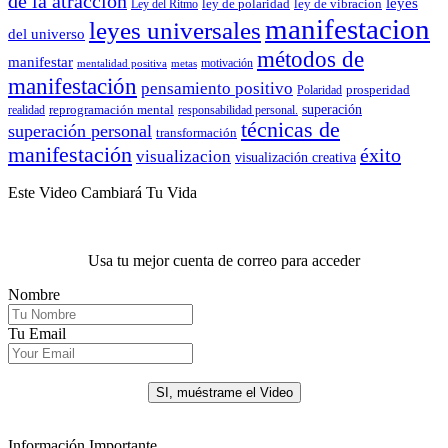
de la atracción
leyes
ley de polaridad
ley de vibracion
Ley del Ritmo
manifestacion
leyes universales
del universo
métodos de
manifestar
motivación
mentalidad positiva
metas
manifestación
pensamiento positivo
prosperidad
Polaridad
reprogramación mental
superación
realidad
responsabilidad personal.
técnicas de
superación personal
transformación
manifestación
éxito
visualizacion
visualización creativa
Este Video Cambiará Tu Vida
Usa tu mejor cuenta de correo para acceder
Nombre
Tu Email
.
SI, muéstrame el Video
Información Importante