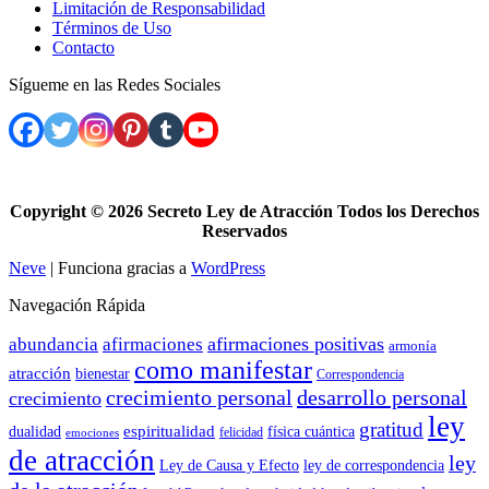
Limitación de Responsabilidad
Términos de Uso
Contacto
Sígueme en las Redes Sociales
Copyright ©
2026 Secreto Ley de Atracción Todos los Derechos
Reservados
Neve
| Funciona gracias a
WordPress
Navegación Rápida
afirmaciones positivas
abundancia
afirmaciones
armonía
como manifestar
atracción
bienestar
Correspondencia
crecimiento personal
desarrollo personal
crecimiento
ley
gratitud
espiritualidad
dualidad
física cuántica
felicidad
emociones
de atracción
ley
Ley de Causa y Efecto
ley de correspondencia