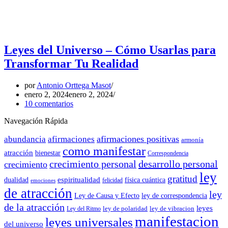
Leyes del Universo – Cómo Usarlas para
Transformar Tu Realidad
por
Antonio Orttega Masot
enero 2, 2024
enero 2, 2024
10 comentarios
Navegación Rápida
afirmaciones positivas
abundancia
afirmaciones
armonía
como manifestar
atracción
bienestar
Correspondencia
crecimiento personal
desarrollo personal
crecimiento
ley
gratitud
espiritualidad
dualidad
física cuántica
felicidad
emociones
de atracción
ley
Ley de Causa y Efecto
ley de correspondencia
de la atracción
leyes
ley de polaridad
ley de vibracion
Ley del Ritmo
manifestacion
leyes universales
del universo