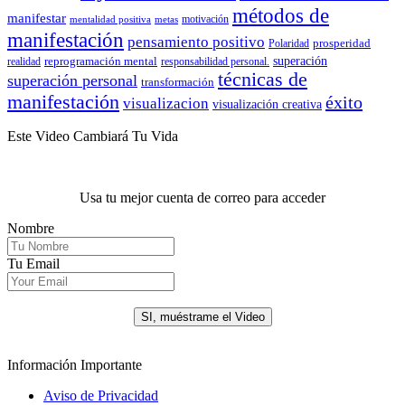
métodos de
manifestar
motivación
mentalidad positiva
metas
manifestación
pensamiento positivo
prosperidad
Polaridad
reprogramación mental
superación
realidad
responsabilidad personal.
técnicas de
superación personal
transformación
manifestación
éxito
visualizacion
visualización creativa
Este Video Cambiará Tu Vida
Usa tu mejor cuenta de correo para acceder
Nombre
Tu Email
.
SI, muéstrame el Video
Información Importante
Aviso de Privacidad