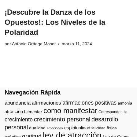
¡Descubre la Danza de los
Opuestos!: Los Niveles de la
Polaridad
por
Antonio Orttega Masot
marzo 11, 2024
Navegación Rápida
afirmaciones positivas
abundancia
afirmaciones
armonía
como manifestar
atracción
bienestar
Correspondencia
crecimiento personal
desarrollo
crecimiento
personal
espiritualidad
dualidad
física
felicidad
emociones
ley de atracción
gratitud
cuántica
Ley de Causa