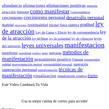
afirmaciones positivas
abundancia
afirmaciones
armonía
como manifestar
atracción
bienestar
Correspondencia
crecimiento personal
desarrollo personal
crecimiento
ley
gratitud
espiritualidad
dualidad
física cuántica
felicidad
emociones
de atracción
ley
Ley de Causa y Efecto
ley de correspondencia
de la atracción
leyes
ley de polaridad
ley de vibracion
Ley del Ritmo
manifestacion
leyes universales
del universo
métodos de
manifestar
motivación
mentalidad positiva
metas
manifestación
pensamiento positivo
prosperidad
Polaridad
reprogramación mental
superación
realidad
responsabilidad personal.
técnicas de
superación personal
transformación
manifestación
éxito
visualizacion
visualización creativa
Este Video Cambiará Tu Vida
Usa tu mejor cuenta de correo para acceder