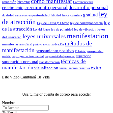
como manifestar
atracción
bienestar
Correspondencia
crecimiento personal
desarrollo personal
crecimiento
ley
gratitud
espiritualidad
dualidad
física cuántica
felicidad
emociones
de atracción
ley
Ley de Causa y Efecto
ley de correspondencia
de la atracción
leyes
ley de polaridad
ley de vibracion
Ley del Ritmo
manifestacion
leyes universales
del universo
métodos de
manifestar
motivación
mentalidad positiva
metas
manifestación
pensamiento positivo
prosperidad
Polaridad
reprogramación mental
superación
realidad
responsabilidad personal.
técnicas de
superación personal
transformación
manifestación
éxito
visualizacion
visualización creativa
Este Video Cambiará Tu Vida
Usa tu mejor cuenta de correo para acceder
Nombre
Tu Email