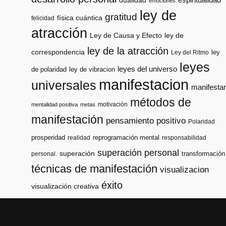
dualidad
emociones
ley de
gratitud
física cuántica
felicidad
atracción
Ley de Causa y Efecto
ley de
ley de la atracción
correspondencia
ley
Ley del Ritmo
leyes
leyes del universo
de polaridad
ley de vibracion
manifestacion
universales
manifestar
métodos de
motivación
mentalidad positiva
metas
manifestación
pensamiento positivo
Polaridad
prosperidad
reprogramación mental
realidad
responsabilidad
superación personal
superación
transformación
personal.
técnicas de manifestación
visualizacion
éxito
visualización creativa