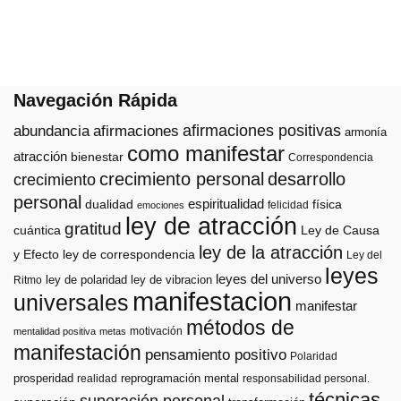
Navegación Rápida
afirmaciones positivas
abundancia
afirmaciones
armonía
como manifestar
atracción
bienestar
Correspondencia
crecimiento personal
desarrollo
crecimiento
personal
espiritualidad
dualidad
física
felicidad
emociones
ley de atracción
gratitud
cuántica
Ley de Causa
ley de la atracción
y Efecto
ley de correspondencia
Ley del
leyes
leyes del universo
ley de polaridad
ley de vibracion
Ritmo
manifestacion
universales
manifestar
métodos de
motivación
mentalidad positiva
metas
manifestación
pensamiento positivo
Polaridad
prosperidad
reprogramación mental
realidad
responsabilidad personal.
técnicas