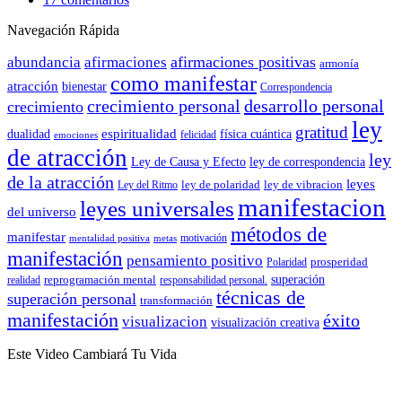
Navegación Rápida
afirmaciones positivas
abundancia
afirmaciones
armonía
como manifestar
atracción
bienestar
Correspondencia
crecimiento personal
desarrollo personal
crecimiento
ley
gratitud
espiritualidad
dualidad
física cuántica
felicidad
emociones
de atracción
ley
Ley de Causa y Efecto
ley de correspondencia
de la atracción
leyes
ley de polaridad
ley de vibracion
Ley del Ritmo
manifestacion
leyes universales
del universo
métodos de
manifestar
motivación
mentalidad positiva
metas
manifestación
pensamiento positivo
prosperidad
Polaridad
reprogramación mental
superación
realidad
responsabilidad personal.
técnicas de
superación personal
transformación
manifestación
éxito
visualizacion
visualización creativa
Este Video Cambiará Tu Vida