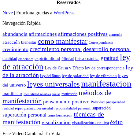
Reservados
Neve
| Funciona gracias a
WordPress
Navegación Rápida
afirmaciones positivas
abundancia
afirmaciones
armonía
como manifestar
atracción
bienestar
Correspondencia
crecimiento personal
desarrollo personal
crecimiento
ley
gratitud
espiritualidad
dualidad
física cuántica
felicidad
emociones
de atracción
ley
Ley de Causa y Efecto
ley de correspondencia
de la atracción
leyes
ley de polaridad
ley de vibracion
Ley del Ritmo
manifestacion
leyes universales
del universo
métodos de
manifestar
motivación
mentalidad positiva
metas
manifestación
pensamiento positivo
prosperidad
Polaridad
reprogramación mental
superación
realidad
responsabilidad personal.
técnicas de
superación personal
transformación
manifestación
éxito
visualizacion
visualización creativa
Este Video Cambiará Tu Vida