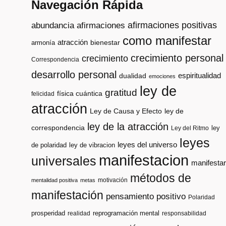
Navegación Rápida
afirmaciones positivas
abundancia
afirmaciones
como manifestar
atracción
armonía
bienestar
crecimiento personal
crecimiento
Correspondencia
desarrollo personal
espiritualidad
dualidad
emociones
ley de
gratitud
física cuántica
felicidad
atracción
Ley de Causa y Efecto
ley de
ley de la atracción
correspondencia
ley
Ley del Ritmo
leyes
leyes del universo
de polaridad
ley de vibracion
manifestacion
universales
manifestar
métodos de
motivación
mentalidad positiva
metas
manifestación
pensamiento positivo
Polaridad
prosperidad
reprogramación mental
realidad
responsabilidad