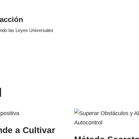
racción
ando las Leyes Universales
l
de a Cultivar