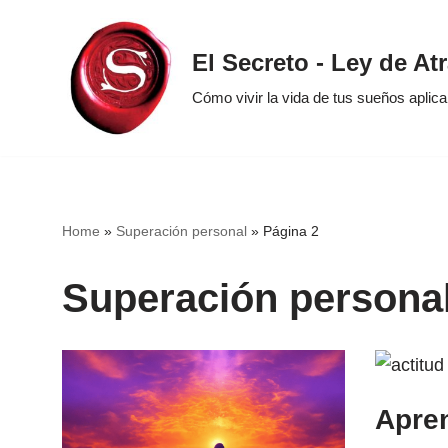
Saltar
El Secreto - Ley de At
al
Cómo vivir la vida de tus sueños aplic
contenido
Home
»
Superación personal
»
Página 2
Superación persona
Apren