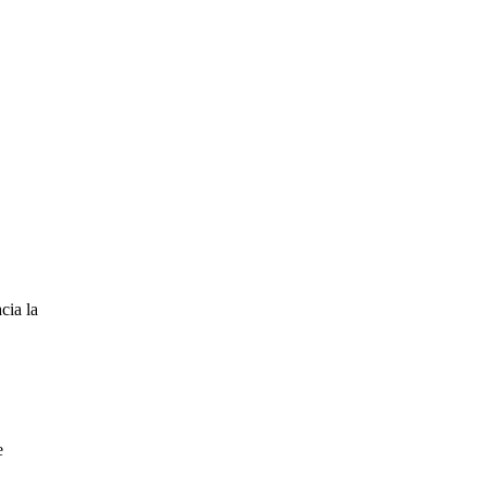
cia la
e