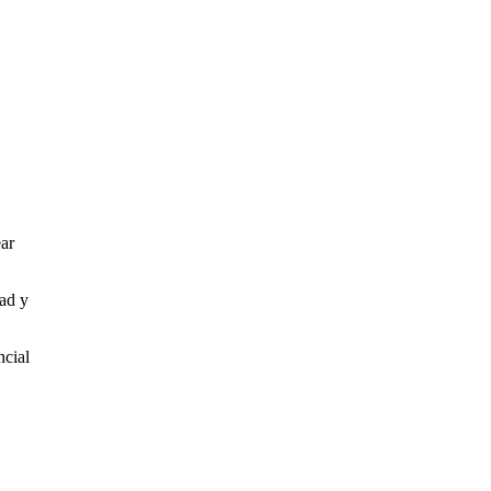
ear
dad y
ncial