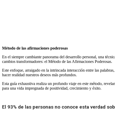
por
Antonio
Orttega
Masot
septiembre
1,
2023
agosto
31, 2023
Método de las afirmaciones poderosas
En el siempre cambiante panorama del desarrollo personal, una técni
cambios transformadores: el Método de las Afirmaciones Poderosas.
Este enfoque, arraigado en la intrincada interacción entre las palabras,
hacer realidad nuestros deseos más profundos.
Esta guía exhaustiva realiza un profundo viaje en este método, revel
para una vida impregnada de positividad, crecimiento y éxito.
El 93% de las personas no conoce esta verdad sobr