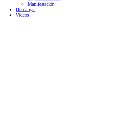
Manifestación
Descargas
Videos
Home
»
Método
de las
afirmaciones
poderosas : Eleva
tu Potencial
Método
de las
afirmaciones
poderosas
: Eleva
tu
Potencial