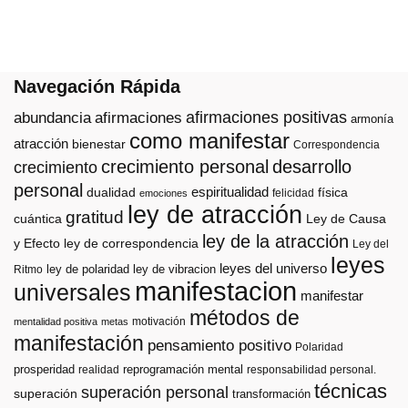
Navegación Rápida
afirmaciones positivas
abundancia
afirmaciones
armonía
como manifestar
atracción
bienestar
Correspondencia
crecimiento personal
desarrollo
crecimiento
personal
espiritualidad
dualidad
física
felicidad
emociones
ley de atracción
gratitud
cuántica
Ley de Causa
ley de la atracción
y Efecto
ley de correspondencia
Ley del
leyes
leyes del universo
ley de polaridad
ley de vibracion
Ritmo
manifestacion
universales
manifestar
métodos de
motivación
mentalidad positiva
metas
manifestación
pensamiento positivo
Polaridad
prosperidad
reprogramación mental
realidad
responsabilidad personal.
técnicas
superación personal
superación
transformación