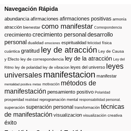
Navegación Rápida
afirmaciones positivas
abundancia
afirmaciones
armonía
como manifestar
atracción
bienestar
Correspondencia
crecimiento personal
desarrollo
crecimiento
personal
espiritualidad
dualidad
física
felicidad
emociones
ley de atracción
gratitud
cuántica
Ley de Causa
ley de la atracción
y Efecto
ley de correspondencia
Ley del
leyes
leyes del universo
ley de polaridad
ley de vibracion
Ritmo
manifestacion
universales
manifestar
métodos de
motivación
mentalidad positiva
metas
manifestación
pensamiento positivo
Polaridad
prosperidad
reprogramación mental
realidad
responsabilidad personal.
técnicas
superación personal
superación
transformación
de manifestación
visualizacion
visualización creativa
éxito