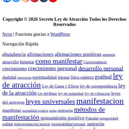
Copyright ©
2026 Secreto Ley de Atracción Todos los Derechos
Reservados
Neve
| Funciona gracias a
WordPress
Navegación Rápida
afirmaciones positivas
abundancia
afirmaciones
armonía
como manifestar
atracción
bienestar
Correspondencia
crecimiento personal
desarrollo personal
crecimiento
ley
gratitud
espiritualidad
dualidad
física cuántica
felicidad
emociones
de atracción
ley
Ley de Causa y Efecto
ley de correspondencia
de la atracción
leyes
ley de polaridad
ley de vibracion
Ley del Ritmo
manifestacion
leyes universales
del universo
métodos de
manifestar
motivación
mentalidad positiva
metas
manifestación
pensamiento positivo
prosperidad
Polaridad
reprogramación mental
superación
realidad
responsabilidad personal.