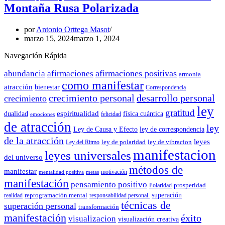
Montaña Rusa Polarizada
por
Antonio Orttega Masot
marzo 15, 2024
marzo 1, 2024
Navegación Rápida
afirmaciones positivas
abundancia
afirmaciones
armonía
como manifestar
atracción
bienestar
Correspondencia
crecimiento personal
desarrollo personal
crecimiento
ley
gratitud
espiritualidad
dualidad
física cuántica
felicidad
emociones
de atracción
ley
Ley de Causa y Efecto
ley de correspondencia
de la atracción
leyes
ley de polaridad
ley de vibracion
Ley del Ritmo
manifestacion
leyes universales
del universo
métodos de
manifestar
motivación
mentalidad positiva
metas
manifestación
pensamiento positivo
prosperidad
Polaridad
reprogramación mental
superación
realidad
responsabilidad personal.
técnicas de
superación personal
transformación
manifestación
éxito
visualizacion
visualización creativa