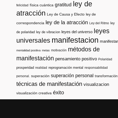
ley de
gratitud
física cuántica
felicidad
atracción
Ley de Causa y Efecto
ley de
ley de la atracción
correspondencia
ley
Ley del Ritmo
leyes
leyes del universo
de polaridad
ley de vibracion
manifestacion
universales
manifestar
métodos de
motivación
mentalidad positiva
metas
manifestación
pensamiento positivo
Polaridad
prosperidad
reprogramación mental
realidad
responsabilidad
superación personal
superación
transformación
personal.
técnicas de manifestación
visualizacion
éxito
visualización creativa