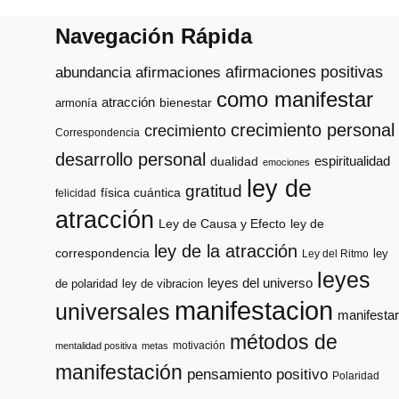
Navegación Rápida
afirmaciones positivas
abundancia
afirmaciones
como manifestar
atracción
armonía
bienestar
crecimiento personal
crecimiento
Correspondencia
desarrollo personal
espiritualidad
dualidad
emociones
ley de
gratitud
física cuántica
felicidad
atracción
Ley de Causa y Efecto
ley de
ley de la atracción
correspondencia
ley
Ley del Ritmo
leyes
leyes del universo
de polaridad
ley de vibracion
manifestacion
universales
manifestar
métodos de
motivación
mentalidad positiva
metas
manifestación
pensamiento positivo
Polaridad