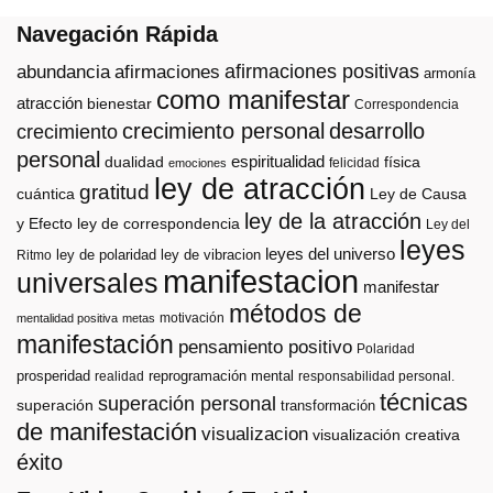
Navegación Rápida
afirmaciones positivas
abundancia
afirmaciones
armonía
como manifestar
atracción
bienestar
Correspondencia
crecimiento personal
desarrollo
crecimiento
personal
espiritualidad
dualidad
física
felicidad
emociones
ley de atracción
gratitud
cuántica
Ley de Causa
ley de la atracción
y Efecto
ley de correspondencia
Ley del
leyes
leyes del universo
ley de polaridad
ley de vibracion
Ritmo
manifestacion
universales
manifestar
métodos de
motivación
mentalidad positiva
metas
manifestación
pensamiento positivo
Polaridad
prosperidad
reprogramación mental
realidad
responsabilidad personal.
técnicas
superación personal
superación
transformación
de manifestación
visualizacion
visualización creativa
éxito