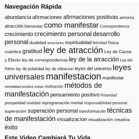
Navegación Rápida
afirmaciones positivas
abundancia
afirmaciones
armonía
como manifestar
atracción
bienestar
Correspondencia
crecimiento personal
desarrollo
crecimiento
personal
espiritualidad
dualidad
física
felicidad
emociones
ley de atracción
gratitud
cuántica
Ley de Causa
ley de la atracción
y Efecto
ley de correspondencia
Ley del
leyes
leyes del universo
ley de polaridad
ley de vibracion
Ritmo
manifestacion
universales
manifestar
métodos de
motivación
mentalidad positiva
metas
manifestación
pensamiento positivo
Polaridad
prosperidad
reprogramación mental
realidad
responsabilidad personal.
técnicas
superación personal
superación
transformación
de manifestación
visualizacion
visualización creativa
éxito
Este Video Cambiará Tu Vida