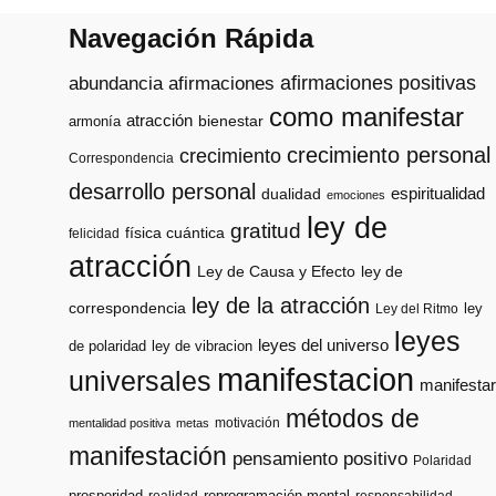
Navegación Rápida
afirmaciones positivas
abundancia
afirmaciones
como manifestar
atracción
armonía
bienestar
crecimiento personal
crecimiento
Correspondencia
desarrollo personal
espiritualidad
dualidad
emociones
ley de
gratitud
física cuántica
felicidad
atracción
Ley de Causa y Efecto
ley de
ley de la atracción
correspondencia
ley
Ley del Ritmo
leyes
leyes del universo
de polaridad
ley de vibracion
manifestacion
universales
manifestar
métodos de
motivación
mentalidad positiva
metas
manifestación
pensamiento positivo
Polaridad
prosperidad
reprogramación mental