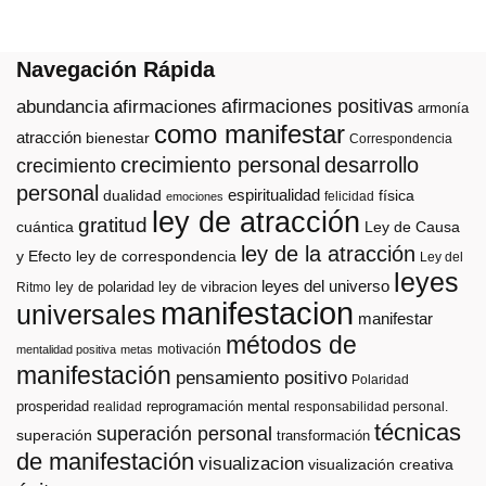
Navegación Rápida
afirmaciones positivas
abundancia
afirmaciones
armonía
como manifestar
atracción
bienestar
Correspondencia
crecimiento personal
desarrollo
crecimiento
personal
espiritualidad
dualidad
física
felicidad
emociones
ley de atracción
gratitud
cuántica
Ley de Causa
ley de la atracción
y Efecto
ley de correspondencia
Ley del
leyes
leyes del universo
ley de polaridad
ley de vibracion
Ritmo
manifestacion
universales
manifestar
métodos de
motivación
mentalidad positiva
metas
manifestación
pensamiento positivo
Polaridad
prosperidad
reprogramación mental
realidad
responsabilidad personal.
técnicas
superación personal
superación
transformación
de manifestación
visualizacion
visualización creativa