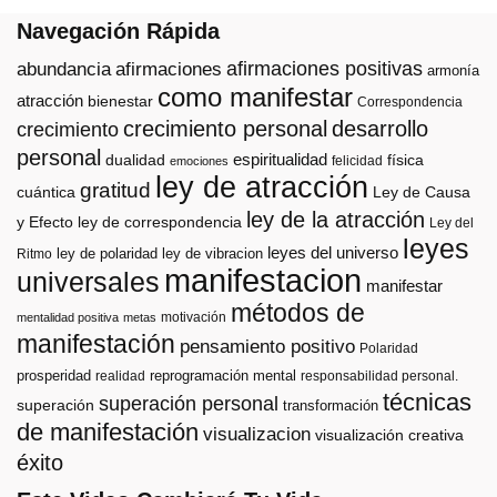
Navegación Rápida
afirmaciones positivas
abundancia
afirmaciones
armonía
como manifestar
atracción
bienestar
Correspondencia
crecimiento personal
desarrollo
crecimiento
personal
espiritualidad
dualidad
física
felicidad
emociones
ley de atracción
gratitud
cuántica
Ley de Causa
ley de la atracción
y Efecto
ley de correspondencia
Ley del
leyes
leyes del universo
ley de polaridad
ley de vibracion
Ritmo
manifestacion
universales
manifestar
métodos de
motivación
mentalidad positiva
metas
manifestación
pensamiento positivo
Polaridad
prosperidad
reprogramación mental
realidad
responsabilidad personal.
técnicas
superación personal
superación
transformación
de manifestación
visualizacion
visualización creativa
éxito