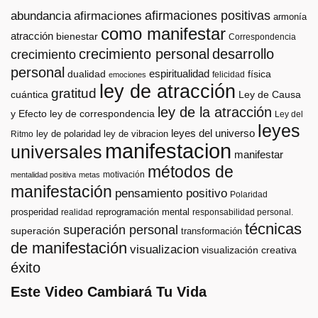
afirmaciones positivas
abundancia
afirmaciones
armonía
como manifestar
atracción
bienestar
Correspondencia
crecimiento personal
desarrollo
crecimiento
personal
espiritualidad
dualidad
física
felicidad
emociones
ley de atracción
gratitud
cuántica
Ley de Causa
ley de la atracción
y Efecto
ley de correspondencia
Ley del
leyes
leyes del universo
ley de polaridad
ley de vibracion
Ritmo
manifestacion
universales
manifestar
métodos de
motivación
mentalidad positiva
metas
manifestación
pensamiento positivo
Polaridad
prosperidad
reprogramación mental
realidad
responsabilidad personal.
técnicas
superación personal
superación
transformación
de manifestación
visualizacion
visualización creativa
éxito
Este Video Cambiará Tu Vida