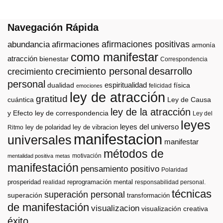
Navegación Rápida
afirmaciones positivas
abundancia
afirmaciones
armonía
como manifestar
atracción
bienestar
Correspondencia
crecimiento personal
desarrollo
crecimiento
personal
espiritualidad
dualidad
física
felicidad
emociones
ley de atracción
gratitud
cuántica
Ley de Causa
ley de la atracción
y Efecto
ley de correspondencia
Ley del
leyes
leyes del universo
ley de polaridad
ley de vibracion
Ritmo
manifestacion
universales
manifestar
métodos de
motivación
mentalidad positiva
metas
manifestación
pensamiento positivo
Polaridad
prosperidad
reprogramación mental
realidad
responsabilidad personal.
técnicas
superación personal
superación
transformación
de manifestación
visualizacion
visualización creativa
éxito