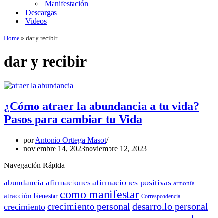
Manifestación
Descargas
Videos
Home
»
dar y recibir
dar y recibir
¿Cómo atraer la abundancia a tu vida?
Pasos para cambiar tu Vida
por
Antonio Orttega Masot
noviembre 14, 2023
noviembre 12, 2023
Navegación Rápida
afirmaciones positivas
abundancia
afirmaciones
armonía
como manifestar
atracción
bienestar
Correspondencia
crecimiento personal
desarrollo personal
crecimiento