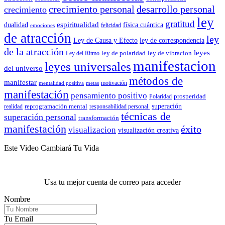
crecimiento personal
desarrollo personal
crecimiento
ley
gratitud
espiritualidad
dualidad
física cuántica
felicidad
emociones
de atracción
ley
Ley de Causa y Efecto
ley de correspondencia
de la atracción
leyes
ley de polaridad
ley de vibracion
Ley del Ritmo
manifestacion
leyes universales
del universo
métodos de
manifestar
motivación
mentalidad positiva
metas
manifestación
pensamiento positivo
prosperidad
Polaridad
reprogramación mental
superación
realidad
responsabilidad personal.
técnicas de
superación personal
transformación
manifestación
éxito
visualizacion
visualización creativa
Este Video Cambiará Tu Vida
Usa tu mejor cuenta de correo para acceder
Nombre
Tu Email