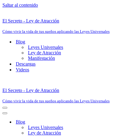
Saltar al contenido
El Secreto - Ley de Atracción
Cómo vivir la vida de tus sueños aplicando las Leyes Universales
Blog
Leyes Universales
Ley de Atracción
Manifestación
Descargas
Videos
El Secreto - Ley de Atracción
Cómo vivir la vida de tus sueños aplicando las Leyes Universales
Menú
de
Menú
navegación
de
Blog
navegación
Leyes Universales
Ley de Atracción