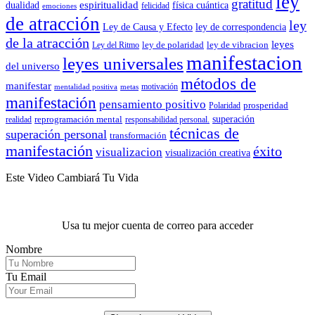
ley
gratitud
espiritualidad
dualidad
física cuántica
felicidad
emociones
de atracción
ley
Ley de Causa y Efecto
ley de correspondencia
de la atracción
leyes
ley de polaridad
ley de vibracion
Ley del Ritmo
manifestacion
leyes universales
del universo
métodos de
manifestar
motivación
mentalidad positiva
metas
manifestación
pensamiento positivo
prosperidad
Polaridad
reprogramación mental
superación
realidad
responsabilidad personal.
técnicas de
superación personal
transformación
manifestación
éxito
visualizacion
visualización creativa
Este Video Cambiará Tu Vida
Usa tu mejor cuenta de correo para acceder
Nombre
Tu Email
.