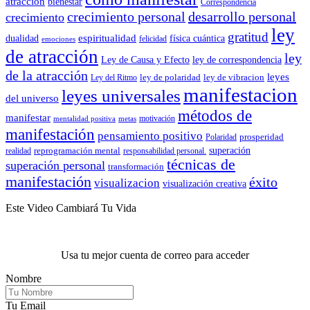
atracción
bienestar
Correspondencia
crecimiento personal
desarrollo personal
crecimiento
ley
gratitud
espiritualidad
dualidad
física cuántica
felicidad
emociones
de atracción
ley
Ley de Causa y Efecto
ley de correspondencia
de la atracción
leyes
ley de polaridad
ley de vibracion
Ley del Ritmo
manifestacion
leyes universales
del universo
métodos de
manifestar
motivación
mentalidad positiva
metas
manifestación
pensamiento positivo
prosperidad
Polaridad
reprogramación mental
superación
realidad
responsabilidad personal.
técnicas de
superación personal
transformación
manifestación
éxito
visualizacion
visualización creativa
Este Video Cambiará Tu Vida
Usa tu mejor cuenta de correo para acceder
Nombre
Tu Email