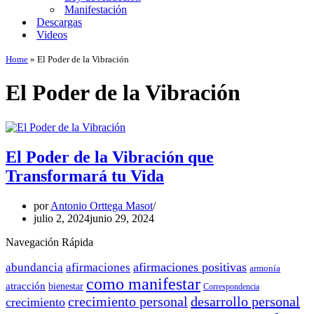
Manifestación
Descargas
Videos
Home
»
El Poder de la Vibración
El Poder de la Vibración
El Poder de la Vibración que
Transformará tu Vida
por
Antonio Orttega Masot
julio 2, 2024
junio 29, 2024
Navegación Rápida
afirmaciones positivas
abundancia
afirmaciones
armonía
como manifestar
atracción
bienestar
Correspondencia
crecimiento personal
desarrollo personal
crecimiento