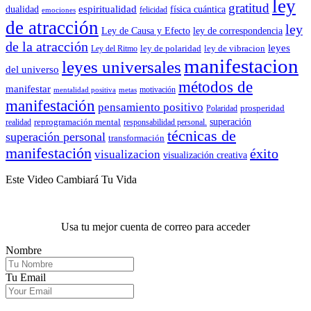
ley
gratitud
espiritualidad
dualidad
física cuántica
felicidad
emociones
de atracción
ley
Ley de Causa y Efecto
ley de correspondencia
de la atracción
leyes
ley de polaridad
ley de vibracion
Ley del Ritmo
manifestacion
leyes universales
del universo
métodos de
manifestar
motivación
mentalidad positiva
metas
manifestación
pensamiento positivo
prosperidad
Polaridad
reprogramación mental
superación
realidad
responsabilidad personal.
técnicas de
superación personal
transformación
manifestación
éxito
visualizacion
visualización creativa
Este Video Cambiará Tu Vida
Usa tu mejor cuenta de correo para acceder
Nombre
Tu Email
.