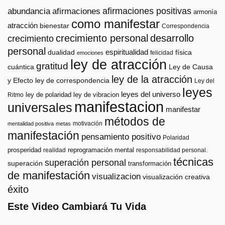
afirmaciones positivas
abundancia
afirmaciones
armonía
como manifestar
atracción
bienestar
Correspondencia
crecimiento personal
desarrollo
crecimiento
personal
espiritualidad
dualidad
física
felicidad
emociones
ley de atracción
gratitud
cuántica
Ley de Causa
ley de la atracción
y Efecto
ley de correspondencia
Ley del
leyes
leyes del universo
ley de polaridad
ley de vibracion
Ritmo
manifestacion
universales
manifestar
métodos de
motivación
mentalidad positiva
metas
manifestación
pensamiento positivo
Polaridad
prosperidad
reprogramación mental
realidad
responsabilidad personal.
técnicas
superación personal
superación
transformación
de manifestación
visualizacion
visualización creativa
éxito
Este Video Cambiará Tu Vida