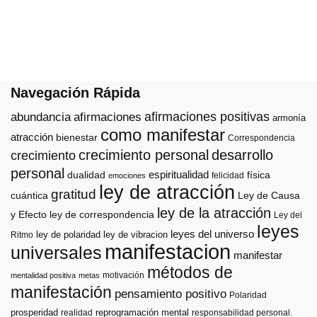
Navegación Rápida
afirmaciones positivas
abundancia
afirmaciones
armonía
como manifestar
atracción
bienestar
Correspondencia
crecimiento personal
desarrollo
crecimiento
personal
espiritualidad
dualidad
física
felicidad
emociones
ley de atracción
gratitud
cuántica
Ley de Causa
ley de la atracción
y Efecto
ley de correspondencia
Ley del
leyes
leyes del universo
ley de polaridad
ley de vibracion
Ritmo
manifestacion
universales
manifestar
métodos de
motivación
mentalidad positiva
metas
manifestación
pensamiento positivo
Polaridad
prosperidad
reprogramación mental
realidad
responsabilidad personal.