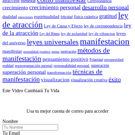
atracción
bienestar
Correspondencia
crecimiento personal
desarrollo personal
crecimiento
ley
gratitud
espiritualidad
dualidad
física cuántica
felicidad
emociones
de atracción
ley
Ley de Causa y Efecto
ley de correspondencia
de la atracción
leyes
ley de polaridad
ley de vibracion
Ley del Ritmo
manifestacion
leyes universales
del universo
métodos de
manifestar
motivación
mentalidad positiva
metas
manifestación
pensamiento positivo
prosperidad
Polaridad
reprogramación mental
superación
realidad
responsabilidad personal.
técnicas de
superación personal
transformación
manifestación
éxito
visualizacion
visualización creativa
Este Video Cambiará Tu Vida
Usa tu mejor cuenta de correo para acceder
Nombre
Tu Email