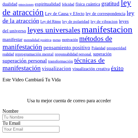
ley
gratitud
espiritualidad
dualidad
física cuántica
felicidad
emociones
de atracción
ley
Ley de Causa y Efecto
ley de correspondencia
de la atracción
leyes
ley de polaridad
ley de vibracion
Ley del Ritmo
manifestacion
leyes universales
del universo
métodos de
manifestar
motivación
mentalidad positiva
metas
manifestación
pensamiento positivo
prosperidad
Polaridad
reprogramación mental
superación
realidad
responsabilidad personal.
técnicas de
superación personal
transformación
manifestación
éxito
visualizacion
visualización creativa
Este Video Cambiará Tu Vida
Usa tu mejor cuenta de correo para acceder
Nombre
Tu Email
.