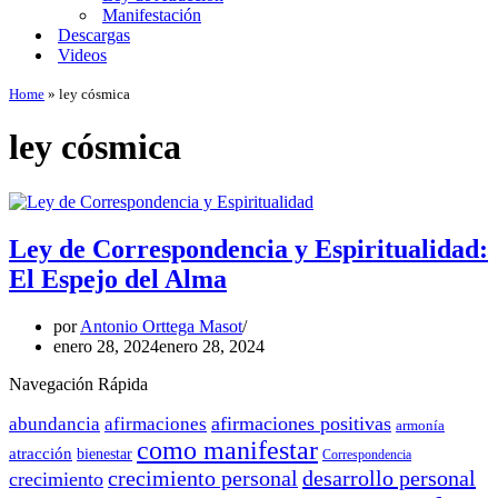
Manifestación
Descargas
Videos
Home
»
ley cósmica
ley cósmica
Ley de Correspondencia y Espiritualidad:
El Espejo del Alma
por
Antonio Orttega Masot
enero 28, 2024
enero 28, 2024
Navegación Rápida
afirmaciones positivas
abundancia
afirmaciones
armonía
como manifestar
atracción
bienestar
Correspondencia
crecimiento personal
desarrollo personal
crecimiento