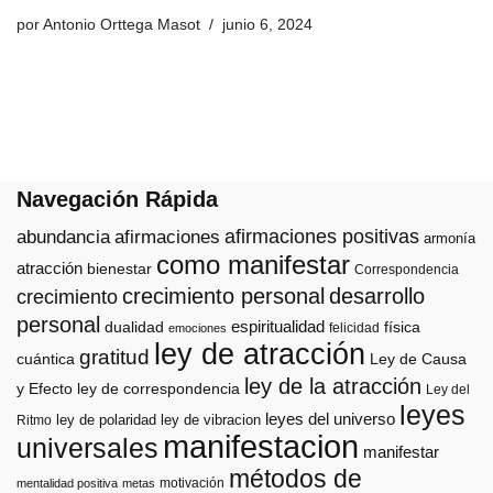
por
Antonio Orttega Masot
junio 6, 2024
Navegación Rápida
afirmaciones positivas
abundancia
afirmaciones
armonía
como manifestar
atracción
bienestar
Correspondencia
crecimiento personal
desarrollo
crecimiento
personal
espiritualidad
dualidad
física
felicidad
emociones
ley de atracción
gratitud
cuántica
Ley de Causa
ley de la atracción
y Efecto
ley de correspondencia
Ley del
leyes
leyes del universo
ley de polaridad
ley de vibracion
Ritmo
manifestacion
universales
manifestar
métodos de
motivación
mentalidad positiva
metas