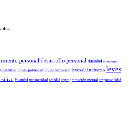
vados
imiento personal
desarrollo personal
dualidad
emociones
leyes
leyes del universo
ley de polaridad
ley de vibracion
y del Ritmo
ositivo
prosperidad
reprogramación mental
Polaridad
realidad
responsabilidad