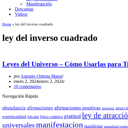
Manifestación
Descargas
Videos
Home
»
ley del inverso cuadrado
ley del inverso cuadrado
Leyes del Universo – Cómo Usarlas para 
por
Antonio Orttega Masot
enero 2, 2024
enero 2, 2024
10 comentarios
Navegación Rápida
afirmaciones positivas
abundancia
afirmaciones
atracc
armonía
ley de atracci
gratitud
espiritualidad
física cuántica
felicidad
manifestacion
universales
manifestar
mentalidad positi