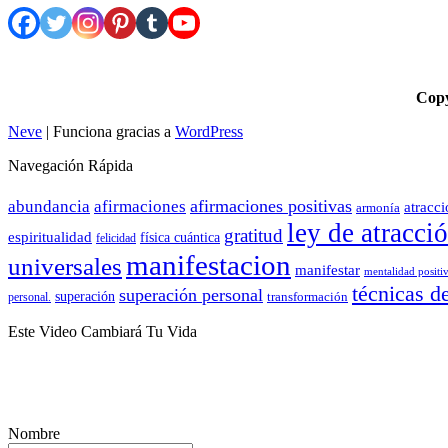
Cop
Neve
| Funciona gracias a
WordPress
Navegación Rápida
afirmaciones positivas
abundancia
afirmaciones
atracc
armonía
ley de atracci
gratitud
espiritualidad
física cuántica
felicidad
manifestacion
universales
manifestar
mentalidad positi
técnicas d
superación personal
superación
transformación
personal.
Este Video Cambiará Tu Vida
Nombre