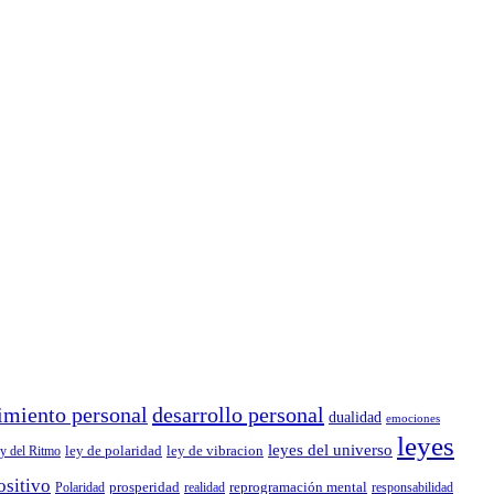
imiento personal
desarrollo personal
dualidad
emociones
leyes
leyes del universo
ley de polaridad
ley de vibracion
y del Ritmo
ositivo
prosperidad
reprogramación mental
Polaridad
realidad
responsabilidad