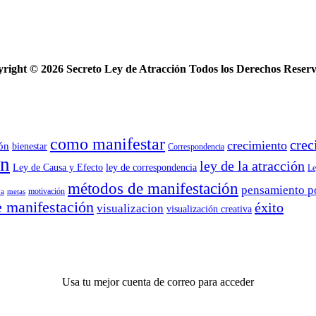
yright ©
2026 Secreto Ley de Atracción Todos los Derechos Reser
como manifestar
crec
crecimiento
ión
bienestar
Correspondencia
ón
ley de la atracción
Ley de Causa y Efecto
ley de correspondencia
Le
métodos de manifestación
pensamiento p
motivación
va
metas
e manifestación
éxito
visualizacion
visualización creativa
Usa tu mejor cuenta de correo para acceder