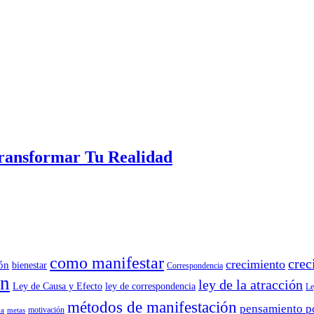
Transformar Tu Realidad
como manifestar
crec
crecimiento
ión
bienestar
Correspondencia
ón
ley de la atracción
Ley de Causa y Efecto
ley de correspondencia
Le
métodos de manifestación
pensamiento p
motivación
va
metas