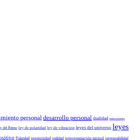
imiento personal
desarrollo personal
dualidad
emociones
leyes
leyes del universo
ley de polaridad
ley de vibracion
y del Ritmo
ositivo
prosperidad
reprogramación mental
Polaridad
realidad
responsabilidad