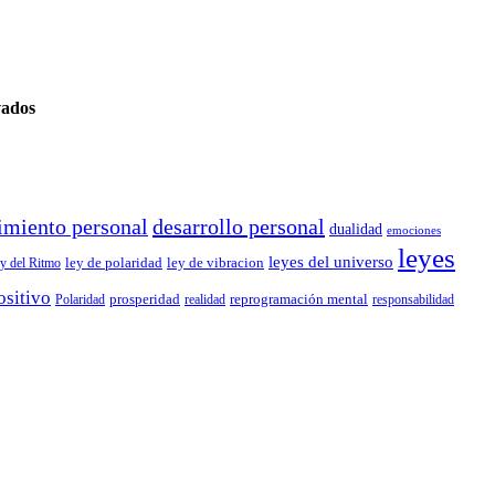
vados
imiento personal
desarrollo personal
dualidad
emociones
leyes
leyes del universo
ley de polaridad
ley de vibracion
y del Ritmo
ositivo
prosperidad
reprogramación mental
Polaridad
realidad
responsabilidad