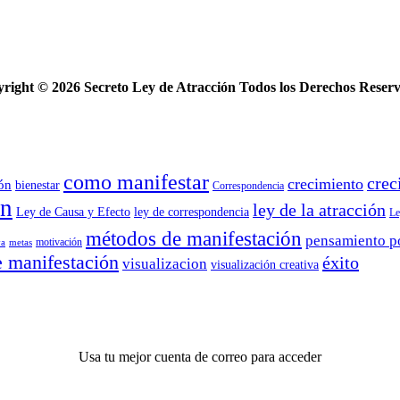
yright ©
2026 Secreto Ley de Atracción Todos los Derechos Reser
como manifestar
crec
crecimiento
ión
bienestar
Correspondencia
ón
ley de la atracción
Ley de Causa y Efecto
ley de correspondencia
Le
métodos de manifestación
pensamiento p
motivación
va
metas
e manifestación
éxito
visualizacion
visualización creativa
Usa tu mejor cuenta de correo para acceder