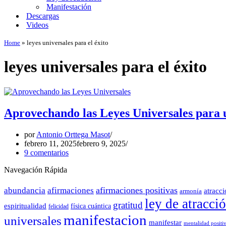
Manifestación
Descargas
Videos
Home
»
leyes universales para el éxito
leyes universales para el éxito
Aprovechando las Leyes Universales para 
por
Antonio Orttega Masot
febrero 11, 2025
febrero 9, 2025
9 comentarios
Navegación Rápida
afirmaciones positivas
abundancia
afirmaciones
atracc
armonía
ley de atracci
gratitud
espiritualidad
física cuántica
felicidad
manifestacion
universales
manifestar
mentalidad positi