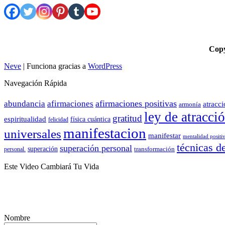
Cop
Neve
| Funciona gracias a
WordPress
Navegación Rápida
afirmaciones positivas
abundancia
afirmaciones
atracc
armonía
ley de atracci
gratitud
espiritualidad
física cuántica
felicidad
manifestacion
universales
manifestar
mentalidad positi
técnicas d
superación personal
superación
transformación
personal.
Este Video Cambiará Tu Vida
Nombre