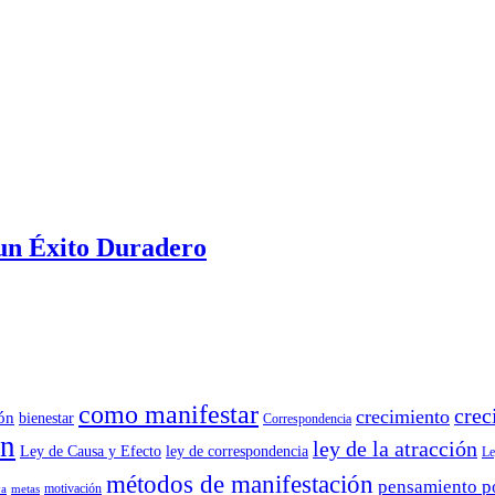
un Éxito Duradero
como manifestar
crec
crecimiento
ión
bienestar
Correspondencia
ón
ley de la atracción
Ley de Causa y Efecto
ley de correspondencia
Le
métodos de manifestación
pensamiento p
motivación
va
metas