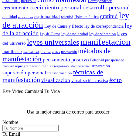
atracción
bienestar
Correspondencia
crecimiento personal
desarrollo personal
crecimiento
ley
gratitud
espiritualidad
dualidad
física cuántica
felicidad
emociones
de atracción
ley
Ley de Causa y Efecto
ley de correspondencia
de la atracción
leyes
ley de polaridad
ley de vibracion
Ley del Ritmo
manifestacion
leyes universales
del universo
métodos de
manifestar
motivación
mentalidad positiva
metas
manifestación
pensamiento positivo
prosperidad
Polaridad
reprogramación mental
superación
realidad
responsabilidad personal.
técnicas de
superación personal
transformación
manifestación
éxito
visualizacion
visualización creativa
Este Video Cambiará Tu Vida
Usa tu mejor cuenta de correo para acceder
Nombre
Tu Email