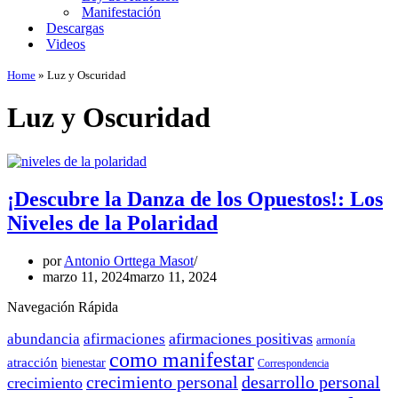
Manifestación
Descargas
Videos
Home
»
Luz y Oscuridad
Luz y Oscuridad
¡Descubre la Danza de los Opuestos!: Los
Niveles de la Polaridad
por
Antonio Orttega Masot
marzo 11, 2024
marzo 11, 2024
Navegación Rápida
afirmaciones positivas
abundancia
afirmaciones
armonía
como manifestar
atracción
bienestar
Correspondencia
crecimiento personal
desarrollo personal
crecimiento