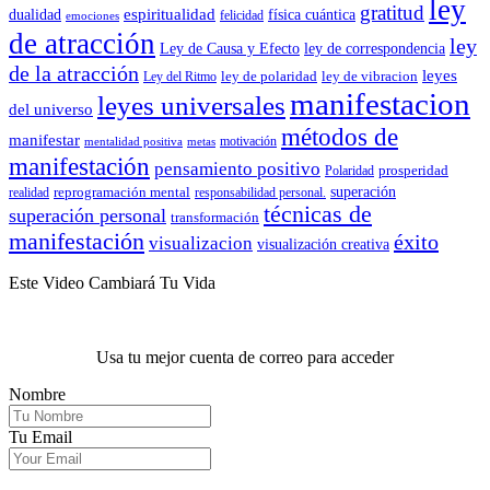
ley
gratitud
espiritualidad
dualidad
física cuántica
felicidad
emociones
de atracción
ley
Ley de Causa y Efecto
ley de correspondencia
de la atracción
leyes
ley de polaridad
ley de vibracion
Ley del Ritmo
manifestacion
leyes universales
del universo
métodos de
manifestar
motivación
mentalidad positiva
metas
manifestación
pensamiento positivo
prosperidad
Polaridad
reprogramación mental
superación
realidad
responsabilidad personal.
técnicas de
superación personal
transformación
manifestación
éxito
visualizacion
visualización creativa
Este Video Cambiará Tu Vida
Usa tu mejor cuenta de correo para acceder
Nombre
Tu Email
.