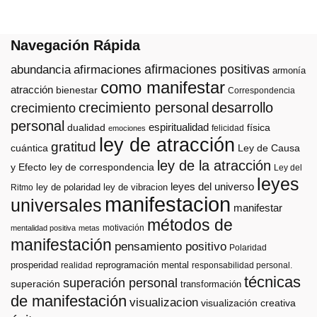
Navegación Rápida
afirmaciones positivas
abundancia
afirmaciones
armonía
como manifestar
atracción
bienestar
Correspondencia
crecimiento personal
desarrollo
crecimiento
personal
espiritualidad
dualidad
física
felicidad
emociones
ley de atracción
gratitud
cuántica
Ley de Causa
ley de la atracción
y Efecto
ley de correspondencia
Ley del
leyes
leyes del universo
ley de polaridad
ley de vibracion
Ritmo
manifestacion
universales
manifestar
métodos de
motivación
mentalidad positiva
metas
manifestación
pensamiento positivo
Polaridad
prosperidad
reprogramación mental
realidad
responsabilidad personal.
técnicas
superación personal
superación
transformación
de manifestación
visualizacion
visualización creativa