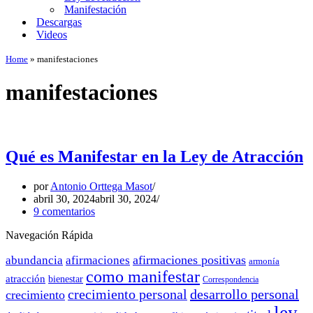
Manifestación
Descargas
Videos
Home
»
manifestaciones
manifestaciones
Qué es Manifestar en la Ley de Atracción
por
Antonio Orttega Masot
abril 30, 2024
abril 30, 2024
9 comentarios
Navegación Rápida
afirmaciones positivas
abundancia
afirmaciones
armonía
como manifestar
atracción
bienestar
Correspondencia
crecimiento personal
desarrollo personal
crecimiento
ley