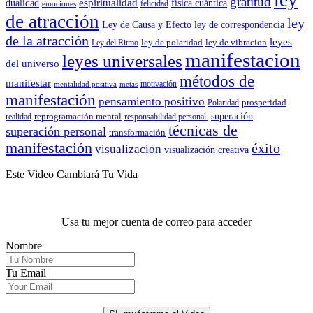
gratitud
espiritualidad
dualidad
física cuántica
felicidad
emociones
de atracción
ley
Ley de Causa y Efecto
ley de correspondencia
de la atracción
leyes
ley de polaridad
ley de vibracion
Ley del Ritmo
manifestacion
leyes universales
del universo
métodos de
manifestar
motivación
mentalidad positiva
metas
manifestación
pensamiento positivo
prosperidad
Polaridad
reprogramación mental
superación
realidad
responsabilidad personal.
técnicas de
superación personal
transformación
manifestación
éxito
visualizacion
visualización creativa
Este Video Cambiará Tu Vida
Usa tu mejor cuenta de correo para acceder
Nombre
Tu Email
.