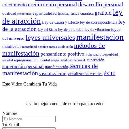
crecimiento personal
desarrollo personal
crecimiento
ley
gratitud
espiritualidad
dualidad
física cuántica
felicidad
emociones
de atracción
ley
Ley de Causa y Efecto
ley de correspondencia
de la atracción
leyes
ley de polaridad
ley de vibracion
Ley del Ritmo
manifestacion
leyes universales
del universo
métodos de
manifestar
motivación
mentalidad positiva
metas
manifestación
pensamiento positivo
prosperidad
Polaridad
reprogramación mental
superación
realidad
responsabilidad personal.
técnicas de
superación personal
transformación
manifestación
éxito
visualizacion
visualización creativa
Este Video Cambiará Tu Vida
Usa tu mejor cuenta de correo para acceder
Nombre
Tu Email