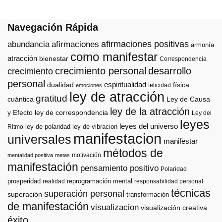
Navegación Rápida
afirmaciones positivas
abundancia
afirmaciones
armonía
como manifestar
atracción
bienestar
Correspondencia
crecimiento personal
desarrollo
crecimiento
personal
espiritualidad
dualidad
física
felicidad
emociones
ley de atracción
gratitud
cuántica
Ley de Causa
ley de la atracción
y Efecto
ley de correspondencia
Ley del
leyes
leyes del universo
ley de polaridad
ley de vibracion
Ritmo
manifestacion
universales
manifestar
métodos de
motivación
mentalidad positiva
metas
manifestación
pensamiento positivo
Polaridad
prosperidad
reprogramación mental
realidad
responsabilidad personal.
técnicas
superación personal
superación
transformación
de manifestación
visualizacion
visualización creativa
éxito