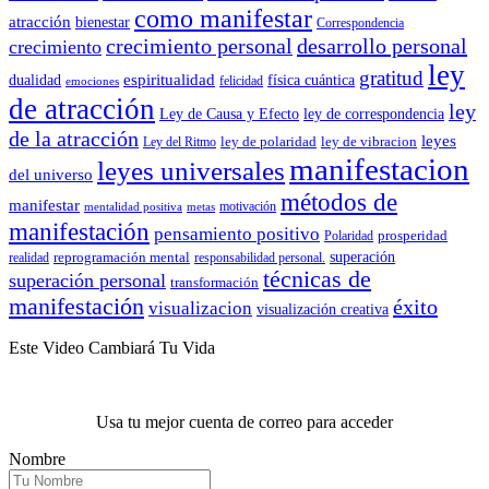
como manifestar
atracción
bienestar
Correspondencia
crecimiento personal
desarrollo personal
crecimiento
ley
gratitud
espiritualidad
dualidad
física cuántica
felicidad
emociones
de atracción
ley
Ley de Causa y Efecto
ley de correspondencia
de la atracción
leyes
ley de polaridad
ley de vibracion
Ley del Ritmo
manifestacion
leyes universales
del universo
métodos de
manifestar
motivación
mentalidad positiva
metas
manifestación
pensamiento positivo
prosperidad
Polaridad
reprogramación mental
superación
realidad
responsabilidad personal.
técnicas de
superación personal
transformación
manifestación
éxito
visualizacion
visualización creativa
Este Video Cambiará Tu Vida
Usa tu mejor cuenta de correo para acceder
Nombre