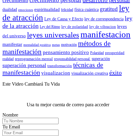
crecimiento
ley
gratitud
espiritualidad
dualidad
física cuántica
felicidad
emociones
de atracción
ley
Ley de Causa y Efecto
ley de correspondencia
de la atracción
leyes
ley de polaridad
ley de vibracion
Ley del Ritmo
manifestacion
leyes universales
del universo
métodos de
manifestar
motivación
mentalidad positiva
metas
manifestación
pensamiento positivo
prosperidad
Polaridad
reprogramación mental
superación
realidad
responsabilidad personal.
técnicas de
superación personal
transformación
manifestación
éxito
visualizacion
visualización creativa
Este Video Cambiará Tu Vida
Usa tu mejor cuenta de correo para acceder
Nombre
Tu Email