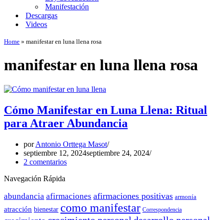
Manifestación
Descargas
Videos
Home
»
manifestar en luna llena rosa
manifestar en luna llena rosa
Cómo Manifestar en Luna Llena: Ritual
para Atraer Abundancia
por
Antonio Orttega Masot
septiembre 12, 2024
septiembre 24, 2024
2 comentarios
Navegación Rápida
afirmaciones positivas
abundancia
afirmaciones
armonía
como manifestar
atracción
bienestar
Correspondencia
crecimiento personal
desarrollo personal