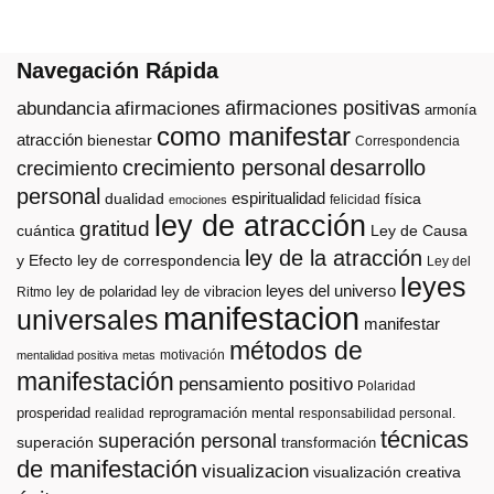
Navegación Rápida
afirmaciones positivas
abundancia
afirmaciones
armonía
como manifestar
atracción
bienestar
Correspondencia
crecimiento personal
desarrollo
crecimiento
personal
espiritualidad
dualidad
física
felicidad
emociones
ley de atracción
gratitud
cuántica
Ley de Causa
ley de la atracción
y Efecto
ley de correspondencia
Ley del
leyes
leyes del universo
ley de polaridad
ley de vibracion
Ritmo
manifestacion
universales
manifestar
métodos de
motivación
mentalidad positiva
metas
manifestación
pensamiento positivo
Polaridad
prosperidad
reprogramación mental
realidad
responsabilidad personal.
técnicas
superación personal
superación
transformación
de manifestación
visualizacion
visualización creativa