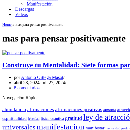
Manifestación
Descargas
Videos
Home
»
mas para pensar positivamente
mas para pensar positivamente
Construye tu Mentalidad: Siete formas pa
por
Antonio Orttega Masot
abril 28, 2024
abril 27, 2024
8 comentarios
Navegación Rápida
afirmaciones positivas
abundancia
afirmaciones
atracc
armonía
ley de atracci
gratitud
espiritualidad
física cuántica
felicidad
manifestacion
universales
manifestar
mentalidad positi