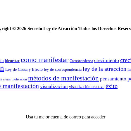
yright ©
2026 Secreto Ley de Atracción Todos los Derechos Reser
como manifestar
crec
crecimiento
ión
bienestar
Correspondencia
ón
ley de la atracción
Ley de Causa y Efecto
ley de correspondencia
Le
métodos de manifestación
pensamiento p
motivación
va
metas
e manifestación
éxito
visualizacion
visualización creativa
Usa tu mejor cuenta de correo para acceder