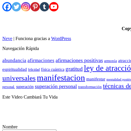
Cop
Neve
| Funciona gracias a
WordPress
Navegación Rápida
afirmaciones positivas
abundancia
afirmaciones
atracc
armonía
ley de atracci
gratitud
espiritualidad
física cuántica
felicidad
manifestacion
universales
manifestar
mentalidad positi
técnicas d
superación personal
superación
transformación
personal.
Este Video Cambiará Tu Vida
Nombre