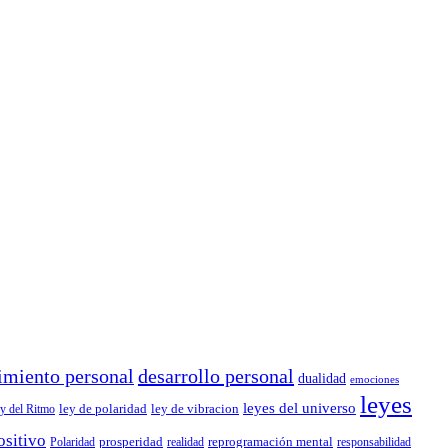
imiento personal
desarrollo personal
dualidad
emociones
leyes
leyes del universo
ley de polaridad
ley de vibracion
y del Ritmo
ositivo
prosperidad
reprogramación mental
Polaridad
realidad
responsabilidad