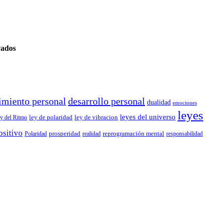
vados
imiento personal
desarrollo personal
dualidad
emociones
leyes
leyes del universo
ley de polaridad
ley de vibracion
y del Ritmo
ositivo
prosperidad
reprogramación mental
Polaridad
realidad
responsabilidad