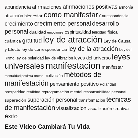
afirmaciones positivas
abundancia
afirmaciones
armonía
como manifestar
atracción
bienestar
Correspondencia
crecimiento personal
desarrollo
crecimiento
personal
espiritualidad
dualidad
física
felicidad
emociones
ley de atracción
gratitud
cuántica
Ley de Causa
ley de la atracción
y Efecto
ley de correspondencia
Ley del
leyes
leyes del universo
ley de polaridad
ley de vibracion
Ritmo
manifestacion
universales
manifestar
métodos de
motivación
mentalidad positiva
metas
manifestación
pensamiento positivo
Polaridad
prosperidad
reprogramación mental
realidad
responsabilidad personal.
técnicas
superación personal
superación
transformación
de manifestación
visualizacion
visualización creativa
éxito
Este Video Cambiará Tu Vida