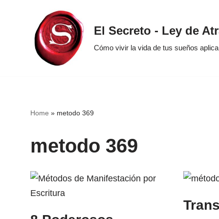
Saltar
El Secreto - Ley de At
al
Cómo vivir la vida de tus sueños aplic
contenido
Home
»
metodo 369
metodo 369
Trans