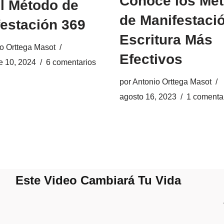
Conoce los Mé
l Método de
de Manifestaci
estación 369
Escritura Más
o Orttega Masot
Efectivos
e 10, 2024
6 comentarios
por
Antonio Orttega Masot
agosto 16, 2023
1 comenta
Este Video Cambiará Tu Vida