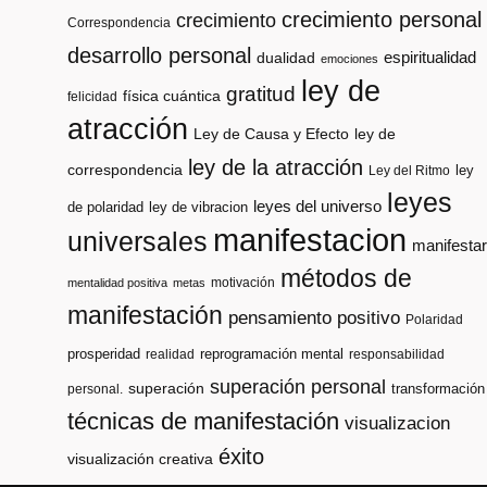
crecimiento personal
crecimiento
Correspondencia
desarrollo personal
espiritualidad
dualidad
emociones
ley de
gratitud
física cuántica
felicidad
atracción
Ley de Causa y Efecto
ley de
ley de la atracción
correspondencia
ley
Ley del Ritmo
leyes
leyes del universo
de polaridad
ley de vibracion
manifestacion
universales
manifestar
métodos de
motivación
mentalidad positiva
metas
manifestación
pensamiento positivo
Polaridad
prosperidad
reprogramación mental
realidad
responsabilidad
superación personal
superación
transformación
personal.
técnicas de manifestación
visualizacion
éxito
visualización creativa