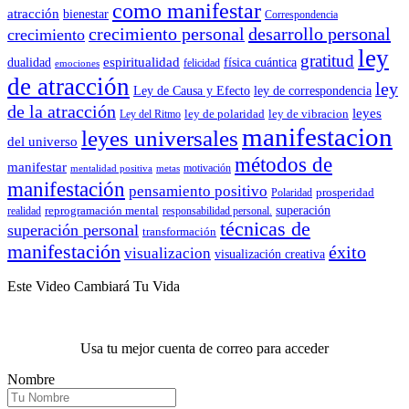
como manifestar
atracción
bienestar
Correspondencia
crecimiento personal
desarrollo personal
crecimiento
ley
gratitud
espiritualidad
dualidad
física cuántica
felicidad
emociones
de atracción
ley
Ley de Causa y Efecto
ley de correspondencia
de la atracción
leyes
ley de polaridad
ley de vibracion
Ley del Ritmo
manifestacion
leyes universales
del universo
métodos de
manifestar
motivación
mentalidad positiva
metas
manifestación
pensamiento positivo
prosperidad
Polaridad
reprogramación mental
superación
realidad
responsabilidad personal.
técnicas de
superación personal
transformación
manifestación
éxito
visualizacion
visualización creativa
Este Video Cambiará Tu Vida
Usa tu mejor cuenta de correo para acceder
Nombre