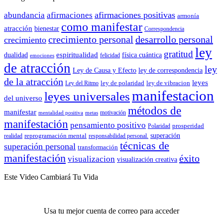
afirmaciones positivas
abundancia
afirmaciones
armonía
como manifestar
atracción
bienestar
Correspondencia
crecimiento personal
desarrollo personal
crecimiento
ley
gratitud
espiritualidad
dualidad
física cuántica
felicidad
emociones
de atracción
ley
Ley de Causa y Efecto
ley de correspondencia
de la atracción
leyes
ley de polaridad
ley de vibracion
Ley del Ritmo
manifestacion
leyes universales
del universo
métodos de
manifestar
motivación
mentalidad positiva
metas
manifestación
pensamiento positivo
prosperidad
Polaridad
reprogramación mental
superación
realidad
responsabilidad personal.
técnicas de
superación personal
transformación
manifestación
éxito
visualizacion
visualización creativa
Este Video Cambiará Tu Vida
Usa tu mejor cuenta de correo para acceder