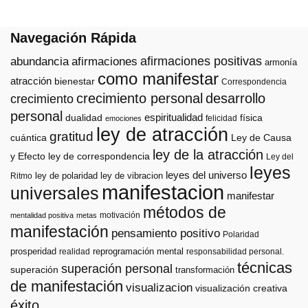
Navegación Rápida
afirmaciones positivas
abundancia
afirmaciones
armonía
como manifestar
atracción
bienestar
Correspondencia
crecimiento personal
desarrollo
crecimiento
personal
espiritualidad
dualidad
física
felicidad
emociones
ley de atracción
gratitud
cuántica
Ley de Causa
ley de la atracción
y Efecto
ley de correspondencia
Ley del
leyes
leyes del universo
ley de polaridad
ley de vibracion
Ritmo
manifestacion
universales
manifestar
métodos de
motivación
mentalidad positiva
metas
manifestación
pensamiento positivo
Polaridad
prosperidad
reprogramación mental
realidad
responsabilidad personal.
técnicas
superación personal
superación
transformación
de manifestación
visualizacion
visualización creativa
éxito