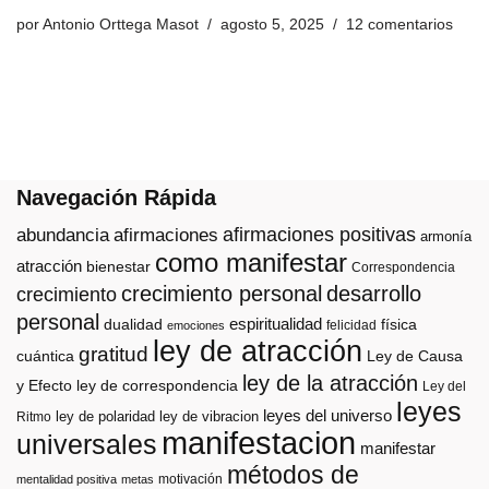
por
Antonio Orttega Masot
agosto 5, 2025
12 comentarios
Navegación Rápida
afirmaciones positivas
abundancia
afirmaciones
armonía
como manifestar
atracción
bienestar
Correspondencia
crecimiento personal
desarrollo
crecimiento
personal
espiritualidad
dualidad
física
felicidad
emociones
ley de atracción
gratitud
cuántica
Ley de Causa
ley de la atracción
y Efecto
ley de correspondencia
Ley del
leyes
leyes del universo
ley de polaridad
ley de vibracion
Ritmo
manifestacion
universales
manifestar
métodos de
motivación
mentalidad positiva
metas