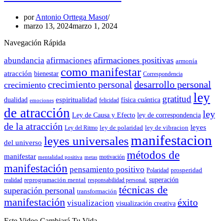
por
Antonio Orttega Masot
marzo 13, 2024
marzo 1, 2024
Navegación Rápida
afirmaciones positivas
abundancia
afirmaciones
armonía
como manifestar
atracción
bienestar
Correspondencia
crecimiento personal
desarrollo personal
crecimiento
ley
gratitud
espiritualidad
dualidad
física cuántica
felicidad
emociones
de atracción
ley
Ley de Causa y Efecto
ley de correspondencia
de la atracción
leyes
ley de polaridad
ley de vibracion
Ley del Ritmo
manifestacion
leyes universales
del universo
métodos de
manifestar
motivación
mentalidad positiva
metas
manifestación
pensamiento positivo
prosperidad
Polaridad
reprogramación mental
superación
realidad
responsabilidad personal.
técnicas de
superación personal
transformación
manifestación
éxito
visualizacion
visualización creativa
Este Video Cambiará Tu Vida