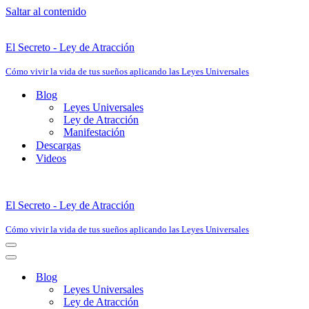
Saltar al contenido
El Secreto - Ley de Atracción
Cómo vivir la vida de tus sueños aplicando las Leyes Universales
Blog
Leyes Universales
Ley de Atracción
Manifestación
Descargas
Videos
El Secreto - Ley de Atracción
Cómo vivir la vida de tus sueños aplicando las Leyes Universales
Menú
de
Menú
navegación
de
Blog
navegación
Leyes Universales
Ley de Atracción