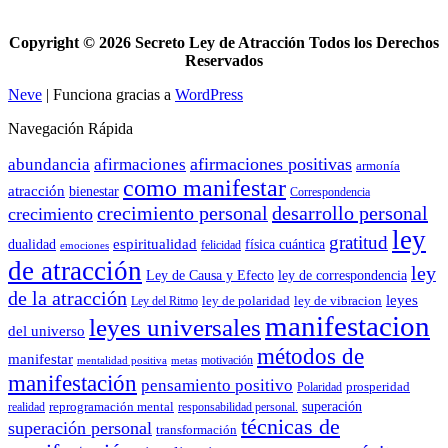
Copyright ©
2026 Secreto Ley de Atracción Todos los Derechos
Reservados
Neve
| Funciona gracias a
WordPress
Navegación Rápida
afirmaciones positivas
abundancia
afirmaciones
armonía
como manifestar
atracción
bienestar
Correspondencia
crecimiento personal
desarrollo personal
crecimiento
ley
gratitud
espiritualidad
dualidad
física cuántica
felicidad
emociones
de atracción
ley
Ley de Causa y Efecto
ley de correspondencia
de la atracción
leyes
ley de polaridad
ley de vibracion
Ley del Ritmo
manifestacion
leyes universales
del universo
métodos de
manifestar
motivación
mentalidad positiva
metas
manifestación
pensamiento positivo
prosperidad
Polaridad
reprogramación mental
superación
realidad
responsabilidad personal.
técnicas de
superación personal
transformación