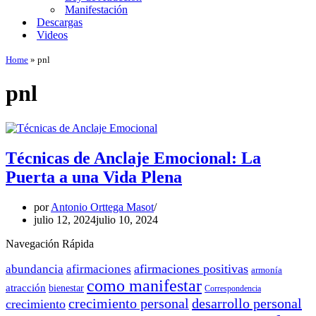
Manifestación
Descargas
Videos
Home
»
pnl
pnl
Técnicas de Anclaje Emocional: La
Puerta a una Vida Plena
por
Antonio Orttega Masot
julio 12, 2024
julio 10, 2024
Navegación Rápida
afirmaciones positivas
abundancia
afirmaciones
armonía
como manifestar
atracción
bienestar
Correspondencia
crecimiento personal
desarrollo personal
crecimiento