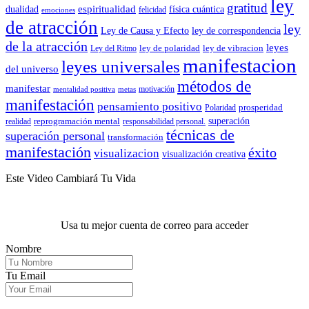
ley
gratitud
espiritualidad
dualidad
física cuántica
felicidad
emociones
de atracción
ley
Ley de Causa y Efecto
ley de correspondencia
de la atracción
leyes
ley de polaridad
ley de vibracion
Ley del Ritmo
manifestacion
leyes universales
del universo
métodos de
manifestar
motivación
mentalidad positiva
metas
manifestación
pensamiento positivo
prosperidad
Polaridad
reprogramación mental
superación
realidad
responsabilidad personal.
técnicas de
superación personal
transformación
manifestación
éxito
visualizacion
visualización creativa
Este Video Cambiará Tu Vida
Usa tu mejor cuenta de correo para acceder
Nombre
Tu Email
.