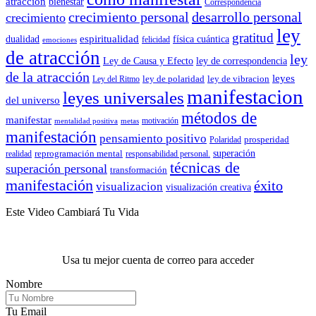
atracción
bienestar
Correspondencia
crecimiento personal
desarrollo personal
crecimiento
ley
gratitud
espiritualidad
dualidad
física cuántica
felicidad
emociones
de atracción
ley
Ley de Causa y Efecto
ley de correspondencia
de la atracción
leyes
ley de polaridad
ley de vibracion
Ley del Ritmo
manifestacion
leyes universales
del universo
métodos de
manifestar
motivación
mentalidad positiva
metas
manifestación
pensamiento positivo
prosperidad
Polaridad
reprogramación mental
superación
realidad
responsabilidad personal.
técnicas de
superación personal
transformación
manifestación
éxito
visualizacion
visualización creativa
Este Video Cambiará Tu Vida
Usa tu mejor cuenta de correo para acceder
Nombre
Tu Email