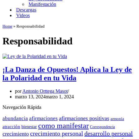
Manifestación
Descargas
Videos
Home
»
Responsabilidad
Responsabilidad
¡La Danza de Opuestos! Aplica la Ley de
la Polaridad en tu Vida
por
Antonio Orttega Masot
marzo 13, 2024
marzo 1, 2024
Navegación Rápida
afirmaciones positivas
abundancia
afirmaciones
armonía
como manifestar
atracción
bienestar
Correspondencia
crecimiento personal
desarrollo personal
crecimiento