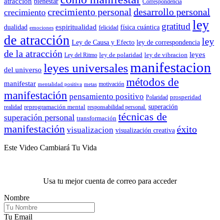
atracción
bienestar
Correspondencia
crecimiento personal
desarrollo personal
crecimiento
ley
gratitud
espiritualidad
dualidad
física cuántica
felicidad
emociones
de atracción
ley
Ley de Causa y Efecto
ley de correspondencia
de la atracción
leyes
ley de polaridad
ley de vibracion
Ley del Ritmo
manifestacion
leyes universales
del universo
métodos de
manifestar
motivación
mentalidad positiva
metas
manifestación
pensamiento positivo
prosperidad
Polaridad
reprogramación mental
superación
realidad
responsabilidad personal.
técnicas de
superación personal
transformación
manifestación
éxito
visualizacion
visualización creativa
Este Video Cambiará Tu Vida
Usa tu mejor cuenta de correo para acceder
Nombre
Tu Email