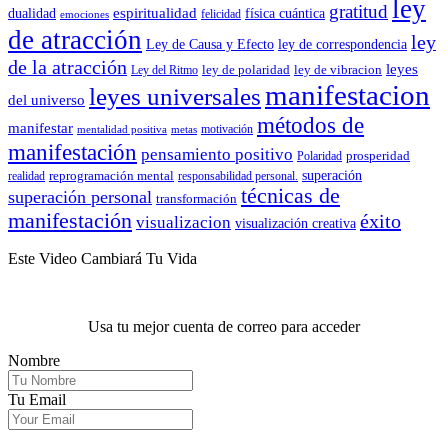
ley
gratitud
espiritualidad
dualidad
física cuántica
felicidad
emociones
de atracción
ley
Ley de Causa y Efecto
ley de correspondencia
de la atracción
leyes
ley de polaridad
ley de vibracion
Ley del Ritmo
manifestacion
leyes universales
del universo
métodos de
manifestar
motivación
mentalidad positiva
metas
manifestación
pensamiento positivo
prosperidad
Polaridad
reprogramación mental
superación
realidad
responsabilidad personal.
técnicas de
superación personal
transformación
manifestación
éxito
visualizacion
visualización creativa
Este Video Cambiará Tu Vida
Usa tu mejor cuenta de correo para acceder
Nombre
Tu Email
.