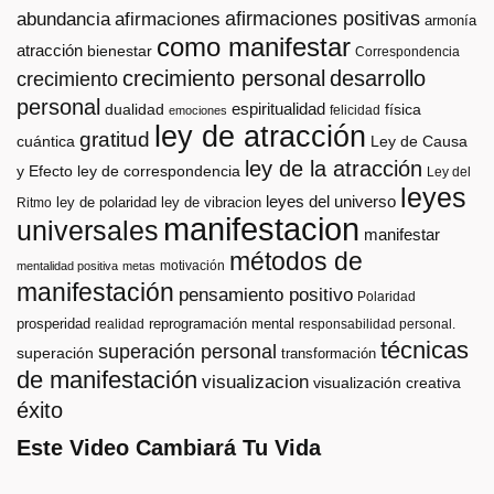
afirmaciones positivas
abundancia
afirmaciones
armonía
como manifestar
atracción
bienestar
Correspondencia
crecimiento personal
desarrollo
crecimiento
personal
espiritualidad
dualidad
física
felicidad
emociones
ley de atracción
gratitud
cuántica
Ley de Causa
ley de la atracción
y Efecto
ley de correspondencia
Ley del
leyes
leyes del universo
ley de polaridad
ley de vibracion
Ritmo
manifestacion
universales
manifestar
métodos de
motivación
mentalidad positiva
metas
manifestación
pensamiento positivo
Polaridad
prosperidad
reprogramación mental
realidad
responsabilidad personal.
técnicas
superación personal
superación
transformación
de manifestación
visualizacion
visualización creativa
éxito
Este Video Cambiará Tu Vida