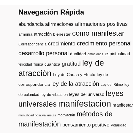
Navegación Rápida
afirmaciones positivas
abundancia
afirmaciones
como manifestar
atracción
armonía
bienestar
crecimiento personal
crecimiento
Correspondencia
desarrollo personal
espiritualidad
dualidad
emociones
ley de
gratitud
física cuántica
felicidad
atracción
Ley de Causa y Efecto
ley de
ley de la atracción
correspondencia
ley
Ley del Ritmo
leyes
leyes del universo
de polaridad
ley de vibracion
manifestacion
universales
manifestar
métodos de
motivación
mentalidad positiva
metas
manifestación
pensamiento positivo
Polaridad